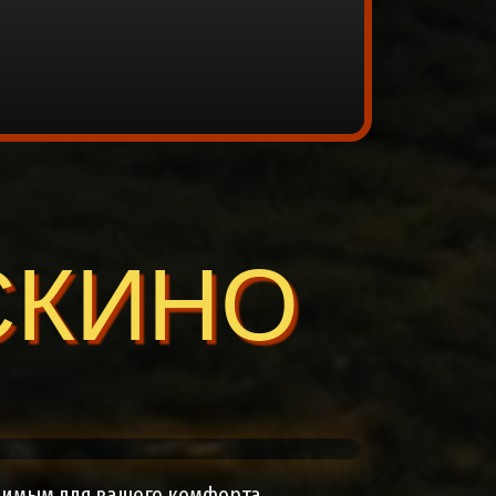
СКИНО
димым для вашего комфорта