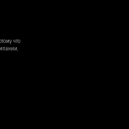
отому что
мпании,