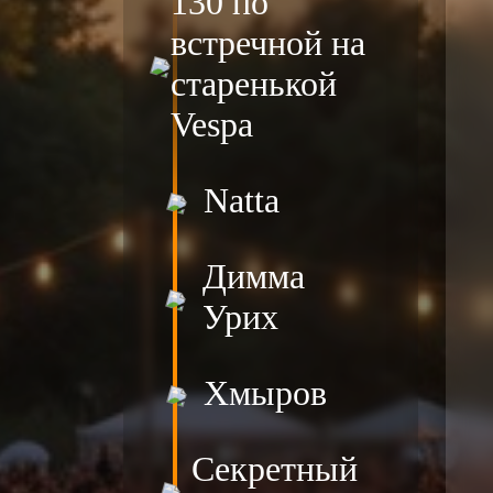
130 по
встречной на
старенькой
Vespa
Natta
Димма
Урих
Хмыров
Секретный