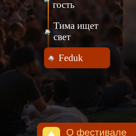
гость
Тима ищет
свет
Feduk
О фестивале