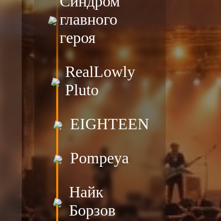
Синдром
главного
героя
RealLowly
Pluto
EIGHTEEN
Pompeya
Найк
Борзов